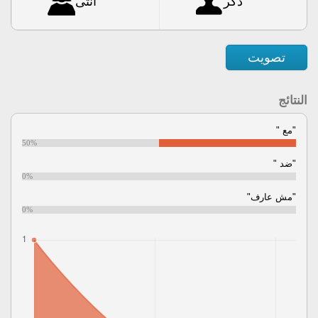
ذكر
أنثى
تصويت
النتائج
"مع "
50%
"ضد "
0%
"مش عارف"
0%