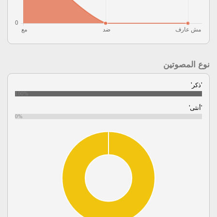
نوع المصوتين
'ذكر'
100%
'أنثى'
0%