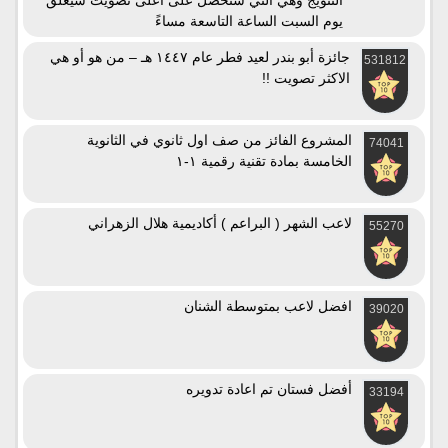
التتويج وهي التي ستحصل على أعلى تصويت سيغلق
يوم السبت الساعة التاسعة مساءً
جائزة أبو بندر لعيد فطر عام ١٤٤٧ هـ – من هو أو هي
531812
الاكثر تصويت !!
المشروع الفائز من صف اول ثانوي في الثانوية
74041
الخامسة بمادة تقنية رقمية ١-١
لاعب الشهر ( البراعم ) أكاديمية هلال الزهراني
55270
افضل لاعب بمتوسطة الشنان
39020
أفضل فستان تم اعادة تدويره
33194