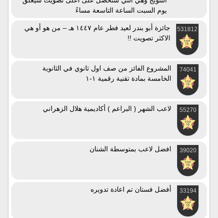
التتويج وهي التي ستحصل على أعلى تصويت سيغلق
يوم السبت الساعة التاسعة مساءً
جائزة أبو بندر لعيد فطر عام ١٤٤٧ هـ – من هو أو هي
531812
الاكثر تصويت !!
المشروع الفائز من صف اول ثانوي في الثانوية
74041
الخامسة بمادة تقنية رقمية ١-١
لاعب الشهر ( البراعم ) أكاديمية هلال الزهراني
55270
افضل لاعب بمتوسطة الشنان
39020
أفضل فستان تم اعادة تدويره
33194