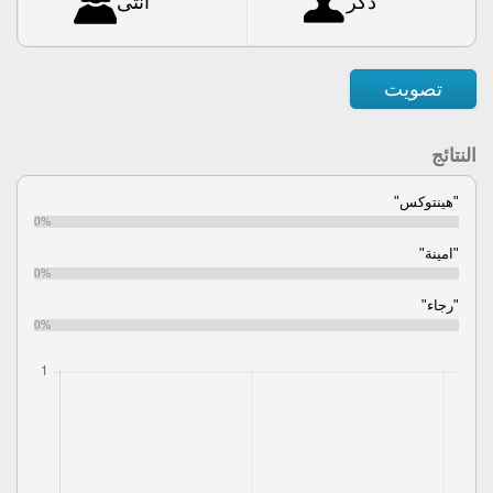
ذكر
أنثى
تصويت
النتائج
"هينتوكس"
0%
"امينة"
0%
"رجاء"
0%