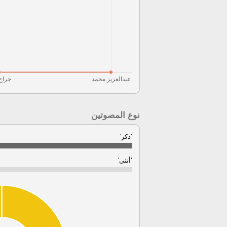
نوع المصوتين
'ذكر'
'أنثى'