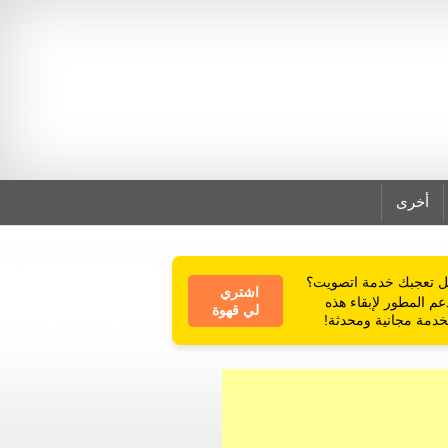
أخرى
 تعجبك خدمة اتصويت؟
اشتري
عم المطور لإبقاء هذه
لي قهوة
خدمة مجانية ومحدثة!