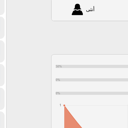
أنثى
50%
0%
0%