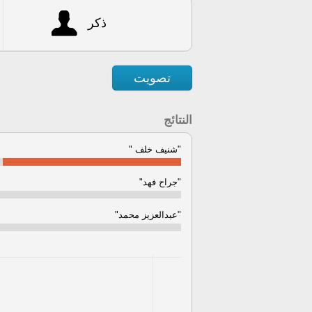
ذكر
تصويت
النتائج
"شنيف خلف "
"جراح فهد"
"عبدالعزيز محمد"