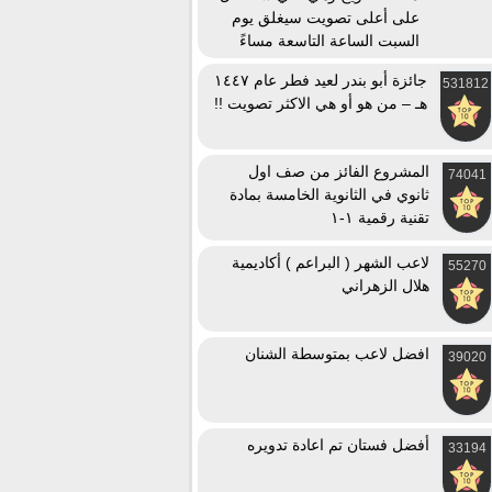
على أعلى تصويت سيغلق يوم
السبت الساعة التاسعة مساءً
جائزة أبو بندر لعيد فطر عام ١٤٤٧
531812
هـ – من هو أو هي الاكثر تصويت !!
المشروع الفائز من صف اول
74041
ثانوي في الثانوية الخامسة بمادة
تقنية رقمية ١-١
لاعب الشهر ( البراعم ) أكاديمية
55270
هلال الزهراني
افضل لاعب بمتوسطة الشنان
39020
أفضل فستان تم اعادة تدويره
33194