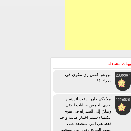
يتات مشتعلة
من هو أفضل زي تنكري في
2389367
نظرك ؟!
أهلا بكم حان الوقت لترشيح
1226529
إحدى الخمس طالبات اللاتي
وصلنّ إلى الصدراة في تفوق
الكيمياء سيتم اختيار طالبة واحد
فقط هي التي ستصعد على
منصة التتويج وهي التي ستحصل