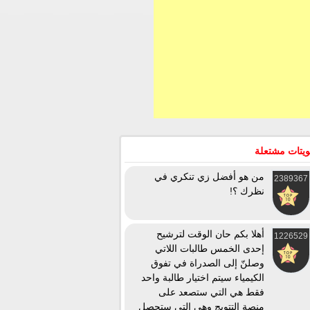
يتات مشتعلة
من هو أفضل زي تنكري في
2389367
نظرك ؟!
أهلا بكم حان الوقت لترشيح
1226529
إحدى الخمس طالبات اللاتي
وصلنّ إلى الصدراة في تفوق
الكيمياء سيتم اختيار طالبة واحد
فقط هي التي ستصعد على
منصة التتويج وهي التي ستحصل