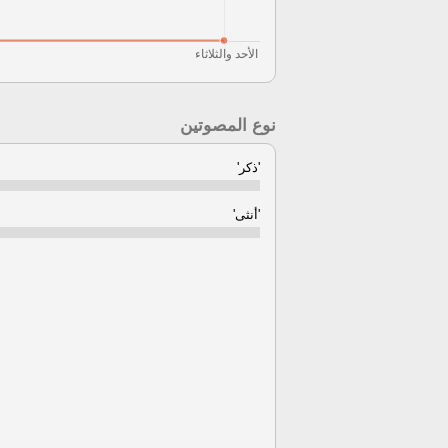
نوع المصوتين
'ذكر'
'أنثى'