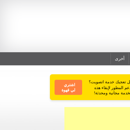
أخرى
 تعجبك خدمة اتصويت؟
اشتري
عم المطور لإبقاء هذه
لي قهوة
خدمة مجانية ومحدثة!