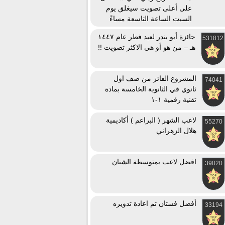
على أعلى تصويت سيغلق يوم
السبت الساعة التاسعة مساءً
جائزة أبو بندر لعيد فطر عام ١٤٤٧
531812
هـ – من هو أو هي الاكثر تصويت !!
المشروع الفائز من صف اول
74041
ثانوي في الثانوية الخامسة بمادة
تقنية رقمية ١-١
لاعب الشهر ( البراعم ) أكاديمية
55270
هلال الزهراني
افضل لاعب بمتوسطة الشنان
39020
أفضل فستان تم اعادة تدويره
33194