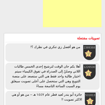
تصويتات مشتعلة
من هو أفضل زي تنكري في نظرك ؟!
2389368
أهلا بكم حان الوقت لترشيح إحدى الخمس طالبات
1226530
اللاتي وصلنّ إلى الصدراة في تفوق الكيمياء سيتم
اختيار طالبة واحد فقط هي التي ستصعد على منصة
التتويج وهي التي ستحصل على أعلى تصويت سيغلق
يوم السبت الساعة التاسعة مساءً
جائزة أبو بندر لعيد فطر عام ١٤٤٧ هـ – من هو أو هي
531813
الاكثر تصويت !!