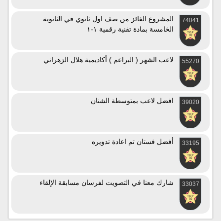
المشروع الفائز من صف اول ثانوي في الثانوية
74041
الخامسة بمادة تقنية رقمية ١-١
لاعب الشهر ( البراعم ) أكاديمية هلال الزهراني
55270
افضل لاعب بمتوسطة الشنان
39020
أفضل فستان تم اعادة تدويره
33195
شارك معنا في التصويت لفرسان مسابقة الإلقاء
33037