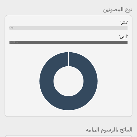
نوع المصوتين
'ذكر'
0%
'أنثى'
100%
النتائج بالرسوم البيانية