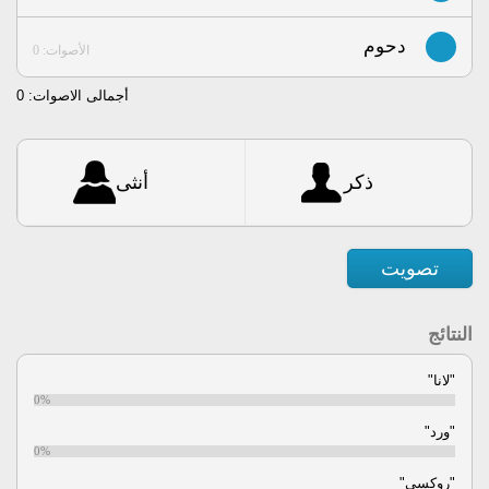
دحوم
الأصوات: 0
أجمالى الاصوات:
0
ذكر
أنثى
تصويت
النتائج
"لانا"
0%
"ورد"
0%
"روكسي"