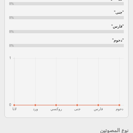
0%
"جنى"
0%
"فارس"
0%
"دحوم"
0%
نوع المصوتين