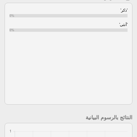
'ذكر'
0%
'أنثى'
0%
النتائج بالرسوم البيانية