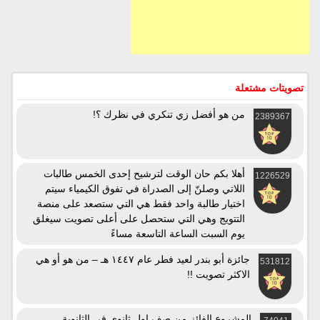
تصويتات مشتعلة
من هو أفضل زي تنكري في نظرك ؟!
2389367
أهلا بكم حان الوقت لترشيح إحدى الخمس طالبات
1226529
اللاتي وصلنّ إلى الصدراة في تفوق الكيمياء سيتم
اختيار طالبة واحد فقط هي التي ستصعد على منصة
التتويج وهي التي ستحصل على أعلى تصويت سيغلق
يوم السبت الساعة التاسعة مساءً
جائزة أبو بندر لعيد فطر عام ١٤٤٧ هـ – من هو أو هي
531812
الاكثر تصويت !!
المشروع الفائز من صف اول ثانوي في الثانوية