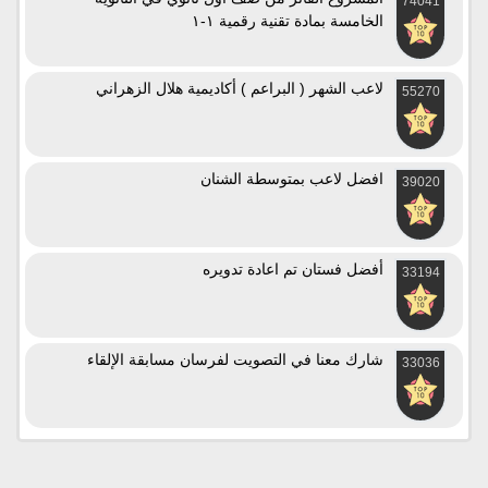
74041
الخامسة بمادة تقنية رقمية ١-١
لاعب الشهر ( البراعم ) أكاديمية هلال الزهراني
55270
افضل لاعب بمتوسطة الشنان
39020
أفضل فستان تم اعادة تدويره
33194
شارك معنا في التصويت لفرسان مسابقة الإلقاء
33036