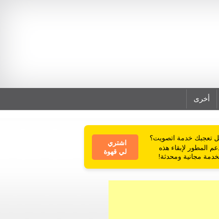
أخرى
 تعجبك خدمة اتصويت؟
اشتري
عم المطور لإبقاء هذه
لي قهوة
خدمة مجانية ومحدثة!