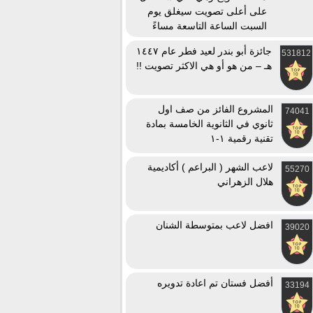
على أعلى تصويت سيغلق يوم
السبت الساعة التاسعة مساءً
جائزة أبو بندر لعيد فطر عام ١٤٤٧
531812
هـ – من هو أو هي الاكثر تصويت !!
المشروع الفائز من صف اول
74041
ثانوي في الثانوية الخامسة بمادة
تقنية رقمية ١-١
لاعب الشهر ( البراعم ) أكاديمية
55270
هلال الزهراني
افضل لاعب بمتوسطة الشنان
39020
أفضل فستان تم اعادة تدويره
33194