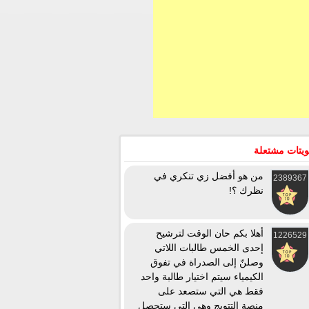
يتات مشتعلة
من هو أفضل زي تنكري في
2389367
نظرك ؟!
أهلا بكم حان الوقت لترشيح
1226529
إحدى الخمس طالبات اللاتي
وصلنّ إلى الصدراة في تفوق
الكيمياء سيتم اختيار طالبة واحد
فقط هي التي ستصعد على
منصة التتويج وهي التي ستحصل