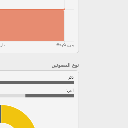
نوع المصوتين
'ذكر'
'أنثى'