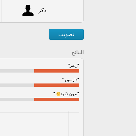
ذكر
تصويت
النتائج
"زعتر"
"دارسين "
"بدون نكهة
"