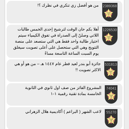
من هو أفضل زي تنكري في نظرك ؟!
2389368
أهلا بكم حان الوقت لترشيح إحدى الخمس طالبات
1226530
اللاتي وصلنّ إلى الصدراة في تفوق الكيمياء سيتم
اختيار طالبة واحد فقط هي التي ستصعد على منصة
التتويج وهي التي ستحصل على أعلى تصويت سيغلق
يوم السبت الساعة التاسعة مساءً
جائزة أبو بندر لعيد فطر عام ١٤٤٧ هـ – من هو أو هي
531813
الاكثر تصويت !!
المشروع الفائز من صف اول ثانوي في الثانوية
74041
الخامسة بمادة تقنية رقمية ١-١
لاعب الشهر ( البراعم ) أكاديمية هلال الزهراني
55270