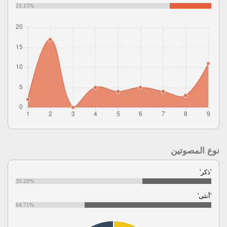
21.15%
نوع المصوتين
'ذكر'
35.29%
'أنثى'
64.71%