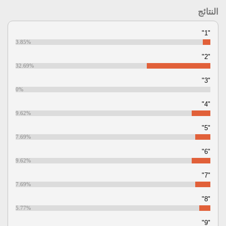
النتائج
"1"
3.85%
"2"
32.69%
"3"
0%
"4"
9.62%
"5"
7.69%
"6"
9.62%
"7"
7.69%
"8"
5.77%
"9"