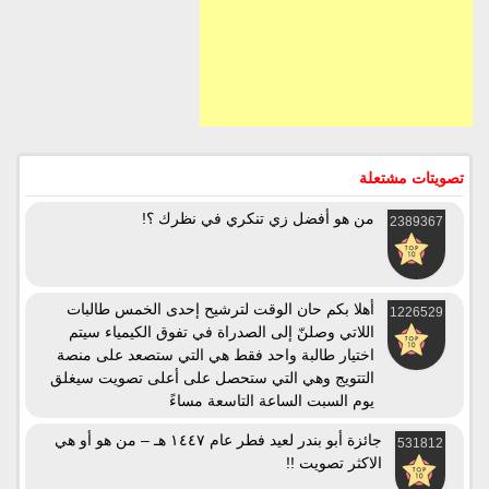
تصويتات مشتعلة
من هو أفضل زي تنكري في نظرك ؟!
2389367
أهلا بكم حان الوقت لترشيح إحدى الخمس طالبات
1226529
اللاتي وصلنّ إلى الصدراة في تفوق الكيمياء سيتم
اختيار طالبة واحد فقط هي التي ستصعد على منصة
التتويج وهي التي ستحصل على أعلى تصويت سيغلق
يوم السبت الساعة التاسعة مساءً
جائزة أبو بندر لعيد فطر عام ١٤٤٧ هـ – من هو أو هي
531812
الاكثر تصويت !!