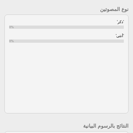
نوع المصوتين
'ذكر'
0%
'أنثى'
0%
النتائج بالرسوم البيانية