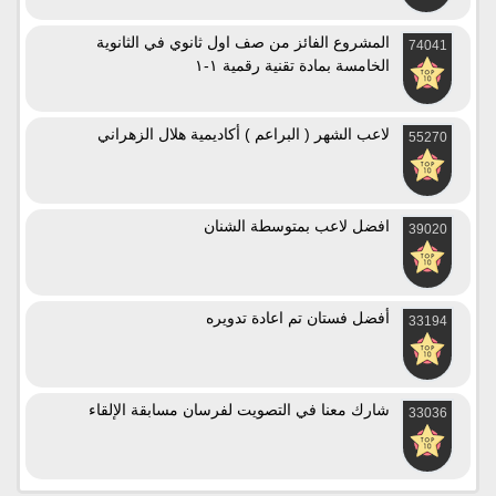
المشروع الفائز من صف اول ثانوي في الثانوية
74041
الخامسة بمادة تقنية رقمية ١-١
لاعب الشهر ( البراعم ) أكاديمية هلال الزهراني
55270
افضل لاعب بمتوسطة الشنان
39020
أفضل فستان تم اعادة تدويره
33194
شارك معنا في التصويت لفرسان مسابقة الإلقاء
33036