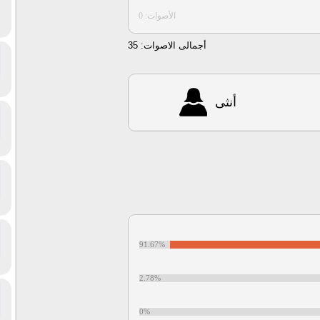
الأصوات: 0
أجمالى الاصوات:
35
أنثى
91.67%
2.78%
0%