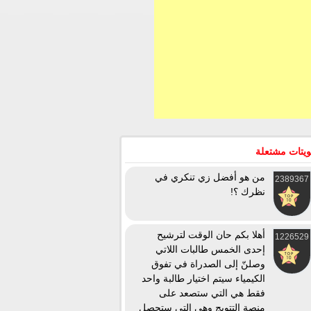
يتات مشتعلة
من هو أفضل زي تنكري في
2389367
نظرك ؟!
أهلا بكم حان الوقت لترشيح
1226529
إحدى الخمس طالبات اللاتي
وصلنّ إلى الصدراة في تفوق
الكيمياء سيتم اختيار طالبة واحد
فقط هي التي ستصعد على
منصة التتويج وهي التي ستحصل