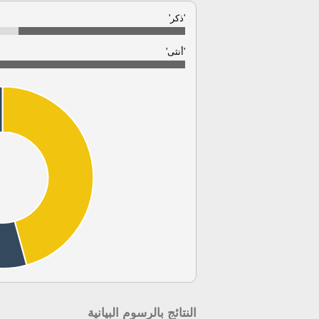
'ذكر'
'أنثى'
النتائج بالرسوم البيانية