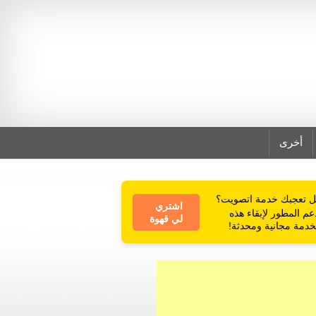
أخرى
 تعجبك خدمة اتصويت؟
اشتري
عم المطور لإبقاء هذه
لي قهوة
خدمة مجانية ومحدثة!