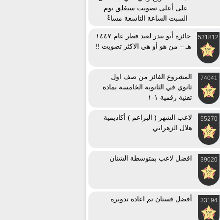
على أعلى تصويت سيغلق يوم
السبت الساعة التاسعة مساءً
جائزة أبو بندر لعيد فطر عام ١٤٤٧
531812
هـ – من هو أو هي الاكثر تصويت !!
المشروع الفائز من صف اول
74041
ثانوي في الثانوية الخامسة بمادة
تقنية رقمية ١-١
لاعب الشهر ( البراعم ) أكاديمية
55270
هلال الزهراني
افضل لاعب بمتوسطة الشنان
39020
أفضل فستان تم اعادة تدويره
33194