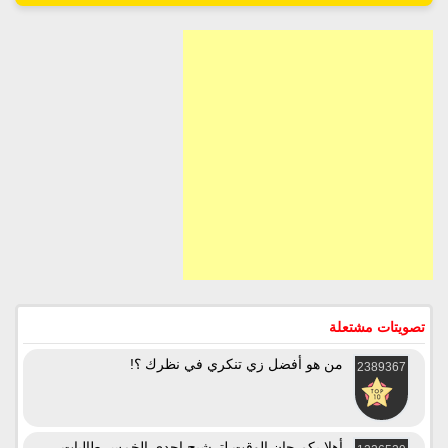
تصويتات مشتعلة
من هو أفضل زي تنكري في نظرك ؟!
2389367
أهلا بكم حان الوقت لترشيح إحدى الخمس طالبات