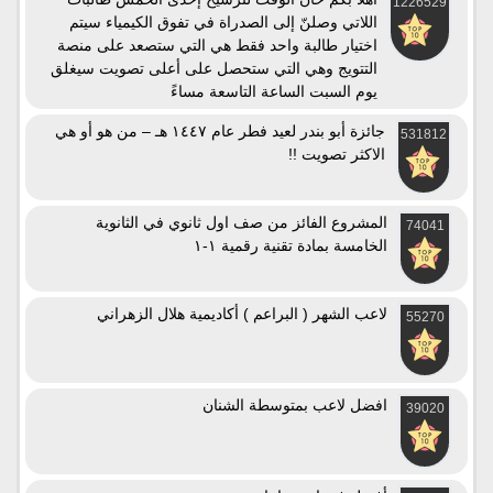
1226529
اللاتي وصلنّ إلى الصدراة في تفوق الكيمياء سيتم
اختيار طالبة واحد فقط هي التي ستصعد على منصة
التتويج وهي التي ستحصل على أعلى تصويت سيغلق
يوم السبت الساعة التاسعة مساءً
جائزة أبو بندر لعيد فطر عام ١٤٤٧ هـ – من هو أو هي
531812
الاكثر تصويت !!
المشروع الفائز من صف اول ثانوي في الثانوية
74041
الخامسة بمادة تقنية رقمية ١-١
لاعب الشهر ( البراعم ) أكاديمية هلال الزهراني
55270
افضل لاعب بمتوسطة الشنان
39020