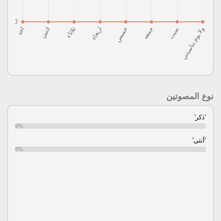
نوع المصوتين
'ذكر'
0%
'أنثى'
0%