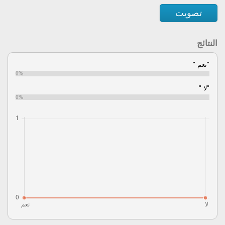
تصويت
النتائج
"نعم "
0%
"لا "
0%