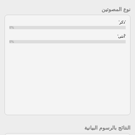
نوع المصوتين
'ذكر'
0%
'أنثى'
0%
النتائج بالرسوم البيانية