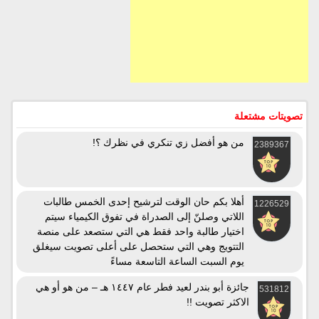
تصويتات مشتعلة
من هو أفضل زي تنكري في نظرك ؟!
2389367
أهلا بكم حان الوقت لترشيح إحدى الخمس طالبات
1226529
اللاتي وصلنّ إلى الصدراة في تفوق الكيمياء سيتم
اختيار طالبة واحد فقط هي التي ستصعد على منصة
التتويج وهي التي ستحصل على أعلى تصويت سيغلق
يوم السبت الساعة التاسعة مساءً
جائزة أبو بندر لعيد فطر عام ١٤٤٧ هـ – من هو أو هي
531812
الاكثر تصويت !!