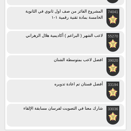
المشروع الفائز من صف اول ثانوي في الثانوية
74041
الخامسة بمادة تقنية رقمية ١-١
لاعب الشهر ( البراعم ) أكاديمية هلال الزهراني
55270
افضل لاعب بمتوسطة الشنان
39020
أفضل فستان تم اعادة تدويره
33194
شارك معنا في التصويت لفرسان مسابقة الإلقاء
33036