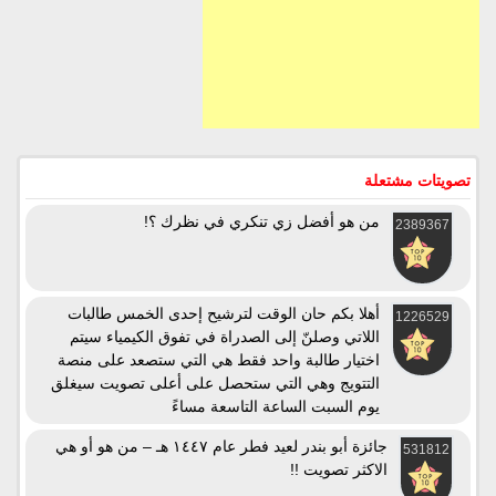
تصويتات مشتعلة
من هو أفضل زي تنكري في نظرك ؟!
2389367
أهلا بكم حان الوقت لترشيح إحدى الخمس طالبات
1226529
اللاتي وصلنّ إلى الصدراة في تفوق الكيمياء سيتم
اختيار طالبة واحد فقط هي التي ستصعد على منصة
التتويج وهي التي ستحصل على أعلى تصويت سيغلق
يوم السبت الساعة التاسعة مساءً
جائزة أبو بندر لعيد فطر عام ١٤٤٧ هـ – من هو أو هي
531812
الاكثر تصويت !!