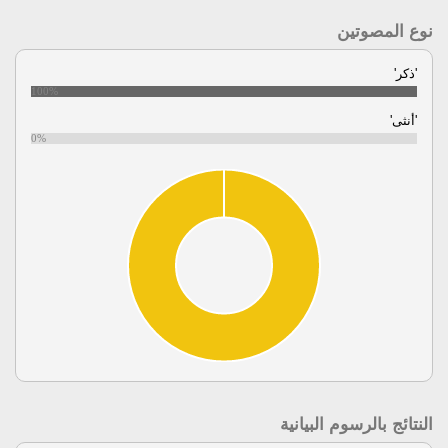
نوع المصوتين
'ذكر'
100%
'أنثى'
0%
النتائج بالرسوم البيانية