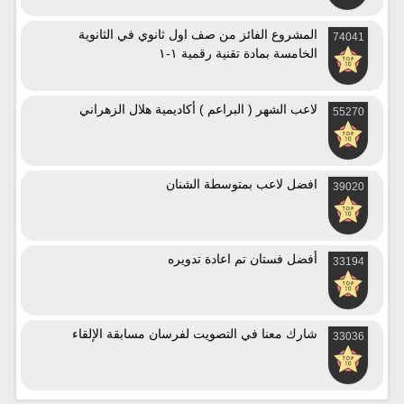
المشروع الفائز من صف اول ثانوي في الثانوية
74041
الخامسة بمادة تقنية رقمية ١-١
لاعب الشهر ( البراعم ) أكاديمية هلال الزهراني
55270
افضل لاعب بمتوسطة الشنان
39020
أفضل فستان تم اعادة تدويره
33194
شارك معنا في التصويت لفرسان مسابقة الإلقاء
33036