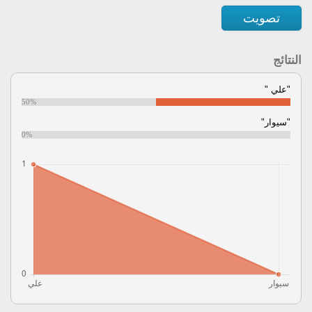
تصويت
النتائج
"علي "
50%
"سيوار"
0%