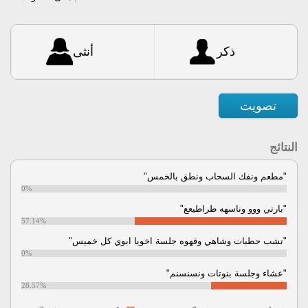
ذكر
أنثى
تصويت
النتائج
"مطعم ونفك السحاب ونطق بالخمس"
0%
"بارتي ووو وناسهه طراطيعع"
57.14%
"نشب حطبات وشاهي وقهوه جلسة اخويا ابوي كل خميس"
0%
"عشاء وجلسة بنوتات ونسنسنم"
28.57%