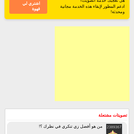
هل تعجبك خدمة اتصويت؟
اشتري لي
ادعم المطور لإبقاء هذه الخدمة مجانية
قهوة
ومحدثة!
تصويتات مشتعلة
من هو أفضل زي تنكري في نظرك ؟!
2389367