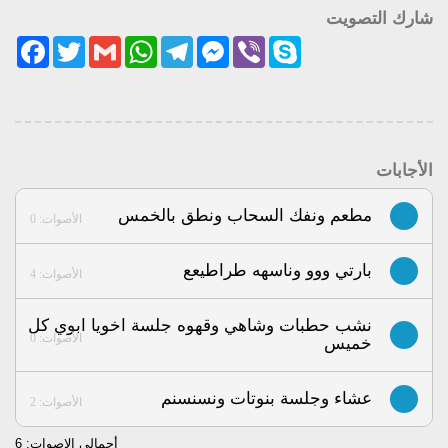
شارك التصويت
acebook
Twitter
Gmail
WhatsApp
Telegram
Messenger
Viber
Skype
الأجابات
مطعم ونفك السحاب ونطق بالخمس
الأصوات: 0
بارتي ووو وناسهه طراطيعع
الأصوات: 4
نشب حطبات وشاهي وقهوه جلسة اخويا ابوي كل
الأصوات: 0
خميس
عشاء وجلسة بنوتات ونسنسنم
الأصوات: 2
أجمالى الاصوات:
6