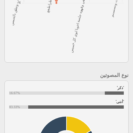
نوع المصوتين
'ذكر'
16.67%
'أنثى'
83.33%