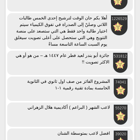
أهلا بكم حان الوقت لترشيح إحدى الخمس طالبات
1226529
اللاتي وصلنّ إلى الصدراة في تفوق الكيمياء سيتم
اختيار طالبة واحد فقط هي التي ستصعد على منصة
التتويج وهي التي ستحصل على أعلى تصويت سيغلق
يوم السبت الساعة التاسعة مساءً
جائزة أبو بندر لعيد فطر عام ١٤٤٧ هـ – من هو أو هي
531812
الاكثر تصويت !!
المشروع الفائز من صف اول ثانوي في الثانوية
74041
الخامسة بمادة تقنية رقمية ١-١
لاعب الشهر ( البراعم ) أكاديمية هلال الزهراني
55270
افضل لاعب بمتوسطة الشنان
39020