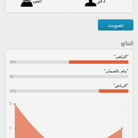
ذكر
أنثى
تصويت
النتائج
"الزلفي"
50%
"ننام بالصمان"
0%
"الرياض"
25%