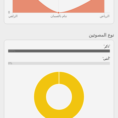
نوع المصوتين
'ذكر'
100%
'أنثى'
0%