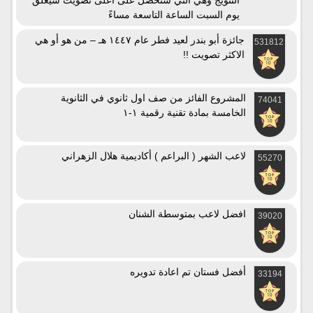
التتويج وهي التي ستحصل على أعلى تصويت سيغلق
يوم السبت الساعة التاسعة مساءً
جائزة أبو بندر لعيد فطر عام ١٤٤٧ هـ – من هو أو هي
531812
الاكثر تصويت !!
المشروع الفائز من صف اول ثانوي في الثانوية
74041
الخامسة بمادة تقنية رقمية ١-١
لاعب الشهر ( البراعم ) أكاديمية هلال الزهراني
55270
افضل لاعب بمتوسطة الشنان
39020
أفضل فستان تم اعادة تدويره
33194