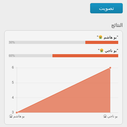
تصويت
النتائج
"بو هاشم
"
30%
"بو ناجي
"
60%