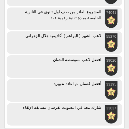
المشروع الفائز من صف اول ثانوي في الثانوية
74041
الخامسة بمادة تقنية رقمية ١-١
لاعب الشهر ( البراعم ) أكاديمية هلال الزهراني
55270
افضل لاعب بمتوسطة الشنان
39020
أفضل فستان تم اعادة تدويره
33195
شارك معنا في التصويت لفرسان مسابقة الإلقاء
33037