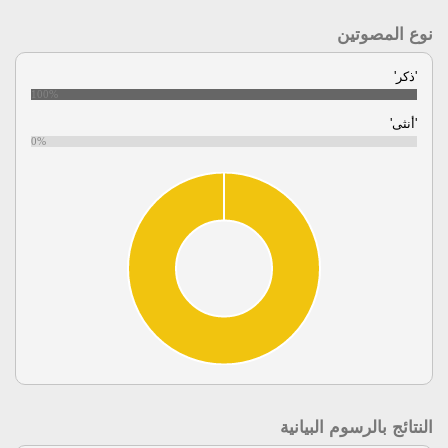
نوع المصوتين
'ذكر'
100%
'أنثى'
0%
النتائج بالرسوم البيانية