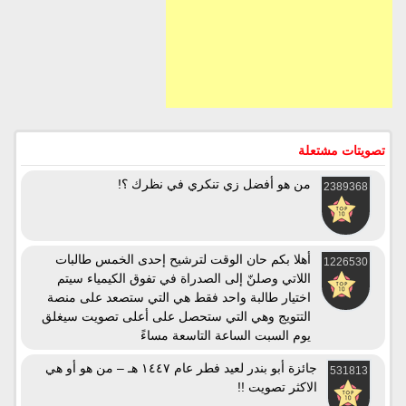
تصويتات مشتعلة
من هو أفضل زي تنكري في نظرك ؟!
2389368
أهلا بكم حان الوقت لترشيح إحدى الخمس طالبات
1226530
اللاتي وصلنّ إلى الصدراة في تفوق الكيمياء سيتم
اختيار طالبة واحد فقط هي التي ستصعد على منصة
التتويج وهي التي ستحصل على أعلى تصويت سيغلق
يوم السبت الساعة التاسعة مساءً
جائزة أبو بندر لعيد فطر عام ١٤٤٧ هـ – من هو أو هي
531813
الاكثر تصويت !!