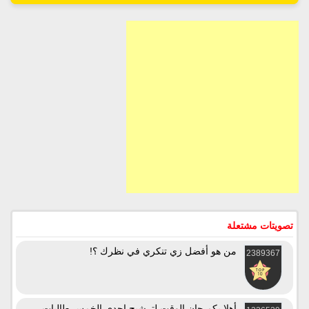
تصويتات مشتعلة
من هو أفضل زي تنكري في نظرك ؟!
2389367
أهلا بكم حان الوقت لترشيح إحدى الخمس طالبات