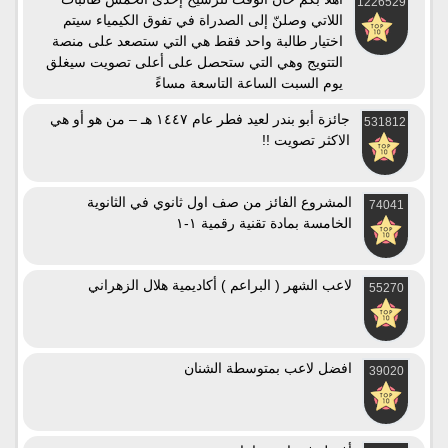
1226529
اللاتي وصلنّ إلى الصدراة في تفوق الكيمياء سيتم
اختيار طالبة واحد فقط هي التي ستصعد على منصة
التتويج وهي التي ستحصل على أعلى تصويت سيغلق
يوم السبت الساعة التاسعة مساءً
جائزة أبو بندر لعيد فطر عام ١٤٤٧ هـ – من هو أو هي
531812
الاكثر تصويت !!
المشروع الفائز من صف اول ثانوي في الثانوية
74041
الخامسة بمادة تقنية رقمية ١-١
لاعب الشهر ( البراعم ) أكاديمية هلال الزهراني
55270
افضل لاعب بمتوسطة الشنان
39020