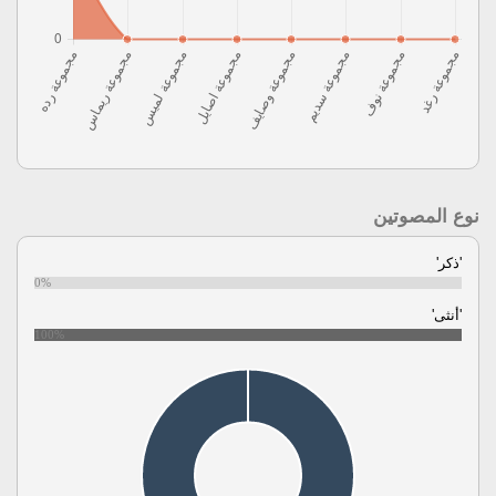
نوع المصوتين
'ذكر'
0%
'أنثى'
100%