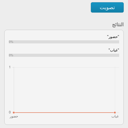
تصويت
النتائج
"حضور"
0%
"غياب"
0%