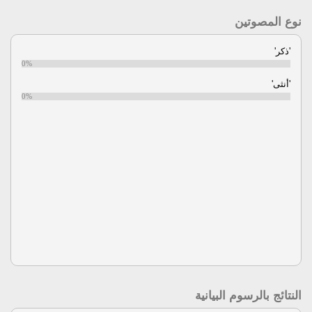
نوع المصوتين
'ذكر'
0%
'أنثى'
0%
النتائج بالرسوم البيانية