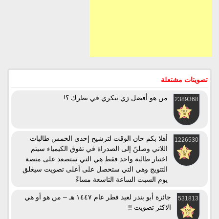
تصويتات مشتعلة
من هو أفضل زي تنكري في نظرك ؟!
2389368
أهلا بكم حان الوقت لترشيح إحدى الخمس طالبات
1226530
اللاتي وصلنّ إلى الصدراة في تفوق الكيمياء سيتم
اختيار طالبة واحد فقط هي التي ستصعد على منصة
التتويج وهي التي ستحصل على أعلى تصويت سيغلق
يوم السبت الساعة التاسعة مساءً
جائزة أبو بندر لعيد فطر عام ١٤٤٧ هـ – من هو أو هي
531813
الاكثر تصويت !!