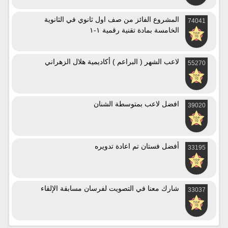
المشروع الفائز من صف اول ثانوي في الثانوية
74041
الخامسة بمادة تقنية رقمية ١-١
لاعب الشهر ( البراعم ) أكاديمية هلال الزهراني
55270
افضل لاعب بمتوسطة الشنان
39020
أفضل فستان تم اعادة تدويره
33195
شارك معنا في التصويت لفرسان مسابقة الإلقاء
33037