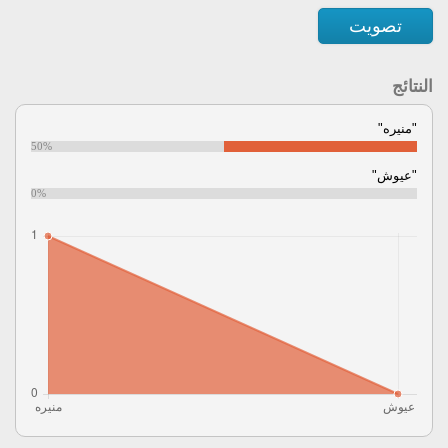
تصويت
النتائج
"منيره"
50%
"عيوش"
0%