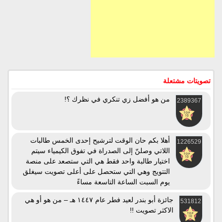
تصويتات مشتعلة
من هو أفضل زي تنكري في نظرك ؟!
2389367
أهلا بكم حان الوقت لترشيح إحدى الخمس طالبات
1226529
اللاتي وصلنّ إلى الصدراة في تفوق الكيمياء سيتم
اختيار طالبة واحد فقط هي التي ستصعد على منصة
التتويج وهي التي ستحصل على أعلى تصويت سيغلق
يوم السبت الساعة التاسعة مساءً
جائزة أبو بندر لعيد فطر عام ١٤٤٧ هـ – من هو أو هي
531812
الاكثر تصويت !!