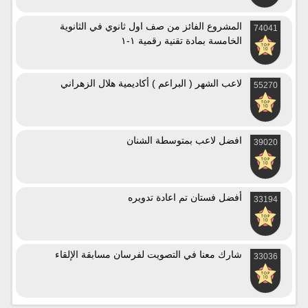
المشروع الفائز من صف اول ثانوي في الثانوية
74041
الخامسة بمادة تقنية رقمية ١-١
لاعب الشهر ( البراعم ) أكاديمية هلال الزهراني
55270
افضل لاعب بمتوسطة الشنان
39020
أفضل فستان تم اعادة تدويره
33194
شارك معنا في التصويت لفرسان مسابقة الإلقاء
33036