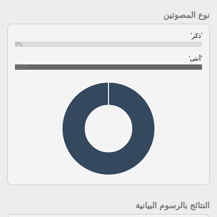
نوع المصوتين
'ذكر'
0%
'أنثى'
100%
النتائج بالرسوم البيانية