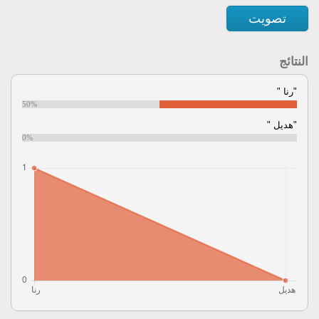
تصويت
النتائج
"رنا "
50%
"هديل "
0%