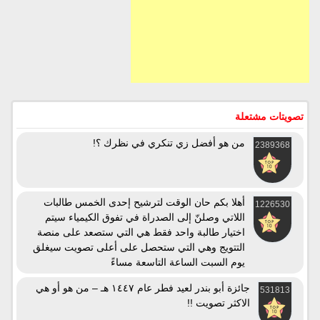
تصويتات مشتعلة
من هو أفضل زي تنكري في نظرك ؟!
2389368
أهلا بكم حان الوقت لترشيح إحدى الخمس طالبات
1226530
اللاتي وصلنّ إلى الصدراة في تفوق الكيمياء سيتم
اختيار طالبة واحد فقط هي التي ستصعد على منصة
التتويج وهي التي ستحصل على أعلى تصويت سيغلق
يوم السبت الساعة التاسعة مساءً
جائزة أبو بندر لعيد فطر عام ١٤٤٧ هـ – من هو أو هي
531813
الاكثر تصويت !!