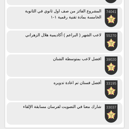
المشروع الفائز من صف اول ثانوي في الثانوية
74041
الخامسة بمادة تقنية رقمية ١-١
لاعب الشهر ( البراعم ) أكاديمية هلال الزهراني
55270
افضل لاعب بمتوسطة الشنان
39020
أفضل فستان تم اعادة تدويره
33195
شارك معنا في التصويت لفرسان مسابقة الإلقاء
33037