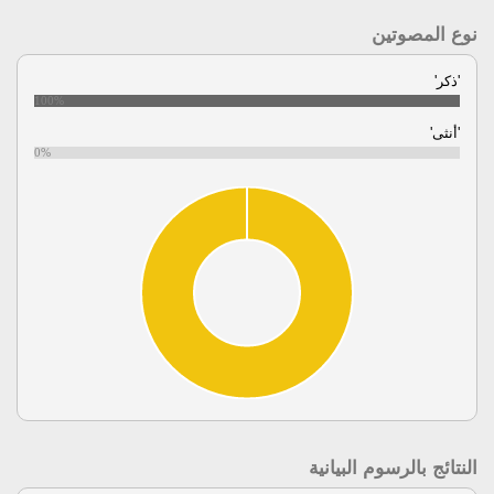
نوع المصوتين
'ذكر'
100%
'أنثى'
0%
النتائج بالرسوم البيانية