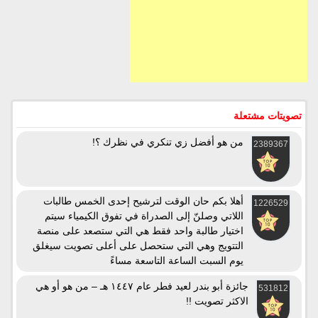
تصويتات مشتعلة
من هو أفضل زي تنكري في نظرك ؟!
2389367
أهلا بكم حان الوقت لترشيح إحدى الخمس طالبات
1226529
اللاتي وصلنّ إلى الصدراة في تفوق الكيمياء سيتم
اختيار طالبة واحد فقط هي التي ستصعد على منصة
التتويج وهي التي ستحصل على أعلى تصويت سيغلق
يوم السبت الساعة التاسعة مساءً
جائزة أبو بندر لعيد فطر عام ١٤٤٧ هـ – من هو أو هي
531812
الاكثر تصويت !!