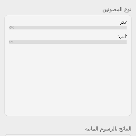
نوع المصوتين
'ذكر'
0%
'أنثى'
0%
النتائج بالرسوم البيانية