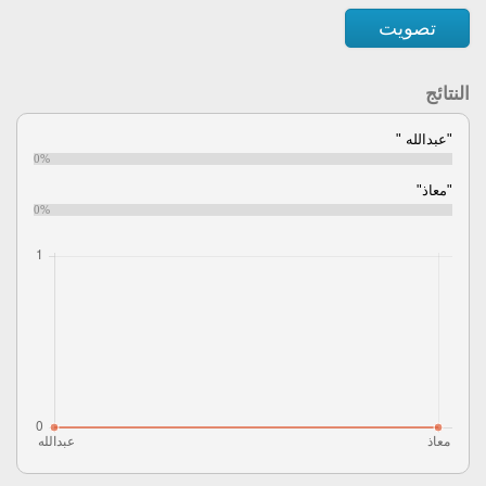
تصويت
النتائج
"عبدالله "
0%
"معاذ"
0%