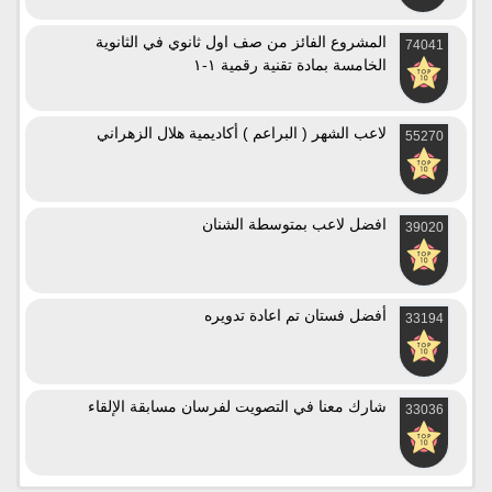
المشروع الفائز من صف اول ثانوي في الثانوية
74041
الخامسة بمادة تقنية رقمية ١-١
لاعب الشهر ( البراعم ) أكاديمية هلال الزهراني
55270
افضل لاعب بمتوسطة الشنان
39020
أفضل فستان تم اعادة تدويره
33194
شارك معنا في التصويت لفرسان مسابقة الإلقاء
33036