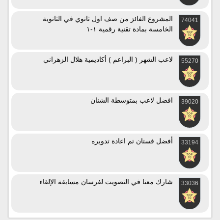
المشروع الفائز من صف اول ثانوي في الثانوية
74041
الخامسة بمادة تقنية رقمية ١-١
لاعب الشهر ( البراعم ) أكاديمية هلال الزهراني
55270
افضل لاعب بمتوسطة الشنان
39020
أفضل فستان تم اعادة تدويره
33194
شارك معنا في التصويت لفرسان مسابقة الإلقاء
33036