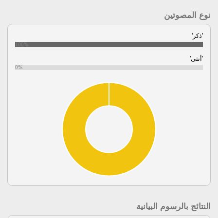
نوع المصوتين
'ذكر'
100%
'أنثى'
0%
النتائج بالرسوم البيانية