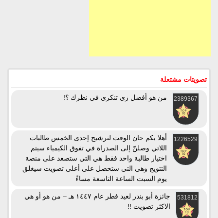
تصويتات مشتعلة
من هو أفضل زي تنكري في نظرك ؟!
2389367
أهلا بكم حان الوقت لترشيح إحدى الخمس طالبات
1226529
اللاتي وصلنّ إلى الصدراة في تفوق الكيمياء سيتم
اختيار طالبة واحد فقط هي التي ستصعد على منصة
التتويج وهي التي ستحصل على أعلى تصويت سيغلق
يوم السبت الساعة التاسعة مساءً
جائزة أبو بندر لعيد فطر عام ١٤٤٧ هـ – من هو أو هي
531812
الاكثر تصويت !!