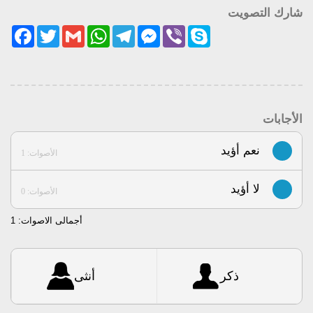
شارك التصويت
acebook
Twitter
Gmail
WhatsApp
Telegram
Messenger
Viber
Skype
الأجابات
نعم أؤيد
الأصوات: 1
لا أؤيد
الأصوات: 0
أجمالى الاصوات:
1
ذكر
أنثى