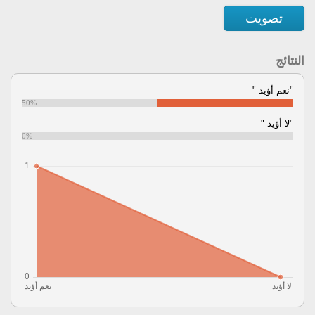
تصويت
النتائج
"نعم أؤيد "
50%
"لا أؤيد "
0%