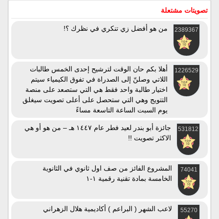
تصويتات مشتعلة
من هو أفضل زي تنكري في نظرك ؟!
2389367
أهلا بكم حان الوقت لترشيح إحدى الخمس طالبات
1226529
اللاتي وصلنّ إلى الصدراة في تفوق الكيمياء سيتم
اختيار طالبة واحد فقط هي التي ستصعد على منصة
التتويج وهي التي ستحصل على أعلى تصويت سيغلق
يوم السبت الساعة التاسعة مساءً
جائزة أبو بندر لعيد فطر عام ١٤٤٧ هـ – من هو أو هي
531812
الاكثر تصويت !!
المشروع الفائز من صف اول ثانوي في الثانوية
74041
الخامسة بمادة تقنية رقمية ١-١
لاعب الشهر ( البراعم ) أكاديمية هلال الزهراني
55270