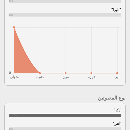
0%
"بليرا"
0%
نوع المصوتين
'ذكر'
100%
'أنثى'
0%