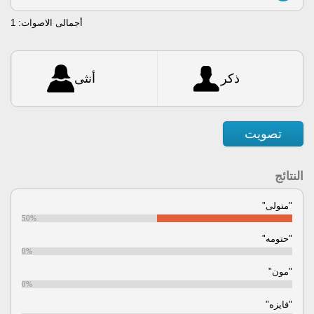
أجمالى الاصوات:
1
ذكر
أنثى
تصويت
النتائج
"متولى"
50%
"حتومه"
0%
"مون"
0%
"فايزه"