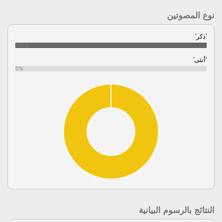
نوع المصوتين
'ذكر'
100%
'أنثى'
0%
النتائج بالرسوم البيانية