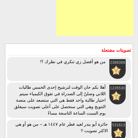
تصويتات مشتعلة
من هو أفضل زي تنكري في نظرك ؟!
2389368
أهلا بكم حان الوقت لترشيح إحدى الخمس طالبات
1226530
اللاتي وصلنّ إلى الصدراة في تفوق الكيمياء سيتم
اختيار طالبة واحد فقط هي التي ستصعد على منصة
التتويج وهي التي ستحصل على أعلى تصويت سيغلق
يوم السبت الساعة التاسعة مساءً
جائزة أبو بندر لعيد فطر عام ١٤٤٧ هـ – من هو أو هي
531813
الاكثر تصويت !!