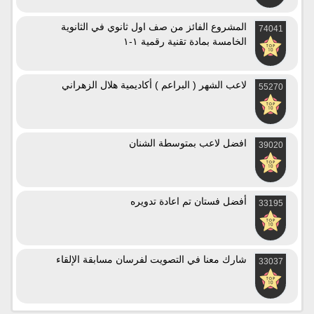
المشروع الفائز من صف اول ثانوي في الثانوية
74041
الخامسة بمادة تقنية رقمية ١-١
لاعب الشهر ( البراعم ) أكاديمية هلال الزهراني
55270
افضل لاعب بمتوسطة الشنان
39020
أفضل فستان تم اعادة تدويره
33195
شارك معنا في التصويت لفرسان مسابقة الإلقاء
33037