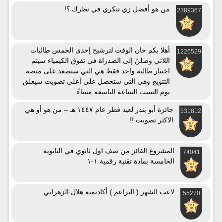
من هو أفضل زي تنكري في نظرك ؟!
2389367
أهلا بكم حان الوقت لترشيح إحدى الخمس طالبات
1226529
اللاتي وصلنّ إلى الصدراة في تفوق الكيمياء سيتم
اختيار طالبة واحد فقط هي التي ستصعد على منصة
التتويج وهي التي ستحصل على أعلى تصويت سيغلق
يوم السبت الساعة التاسعة مساءً
جائزة أبو بندر لعيد فطر عام ١٤٤٧ هـ – من هو أو هي
531812
الاكثر تصويت !!
المشروع الفائز من صف اول ثانوي في الثانوية
74041
الخامسة بمادة تقنية رقمية ١-١
لاعب الشهر ( البراعم ) أكاديمية هلال الزهراني
55270