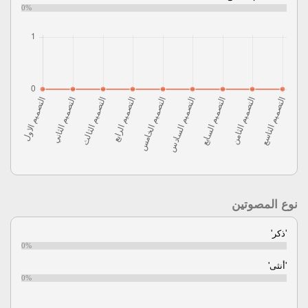
0%
نوع المصوتين
'ذكر'
0%
'أنثى'
0%