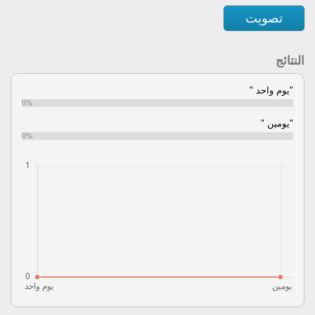
تصويت
النتائج
"يوم واحد "
0%
"يومين "
0%