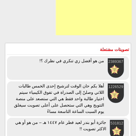
تصويتات مشتعلة
من هو أفضل زي تنكري في نظرك ؟!
2389367
أهلا بكم حان الوقت لترشيح إحدى الخمس طالبات
1226529
اللاتي وصلنّ إلى الصدراة في تفوق الكيمياء سيتم
اختيار طالبة واحد فقط هي التي ستصعد على منصة
التتويج وهي التي ستحصل على أعلى تصويت سيغلق
يوم السبت الساعة التاسعة مساءً
جائزة أبو بندر لعيد فطر عام ١٤٤٧ هـ – من هو أو هي
531812
الاكثر تصويت !!