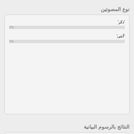
نوع المصوتين
'ذكر'
0%
'أنثى'
0%
النتائج بالرسوم البيانية