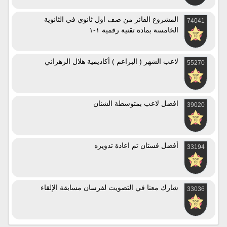
المشروع الفائز من صف اول ثانوي في الثانوية
74041
الخامسة بمادة تقنية رقمية ١-١
لاعب الشهر ( البراعم ) أكاديمية هلال الزهراني
55270
افضل لاعب بمتوسطة الشنان
39020
أفضل فستان تم اعادة تدويره
33194
شارك معنا في التصويت لفرسان مسابقة الإلقاء
33036