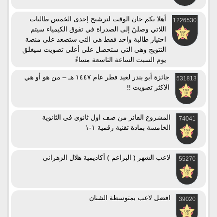
أهلا بكم حان الوقت لترشيح إحدى الخمس طالبات
1226530
اللاتي وصلنّ إلى الصدراة في تفوق الكيمياء سيتم
اختيار طالبة واحد فقط هي التي ستصعد على منصة
التتويج وهي التي ستحصل على أعلى تصويت سيغلق
يوم السبت الساعة التاسعة مساءً
جائزة أبو بندر لعيد فطر عام ١٤٤٧ هـ – من هو أو هي
531813
الاكثر تصويت !!
المشروع الفائز من صف اول ثانوي في الثانوية
74041
الخامسة بمادة تقنية رقمية ١-١
لاعب الشهر ( البراعم ) أكاديمية هلال الزهراني
55270
افضل لاعب بمتوسطة الشنان
39020