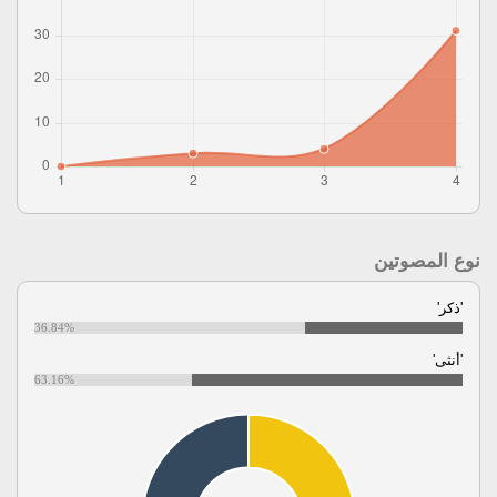
نوع المصوتين
'ذكر'
36.84%
'أنثى'
63.16%