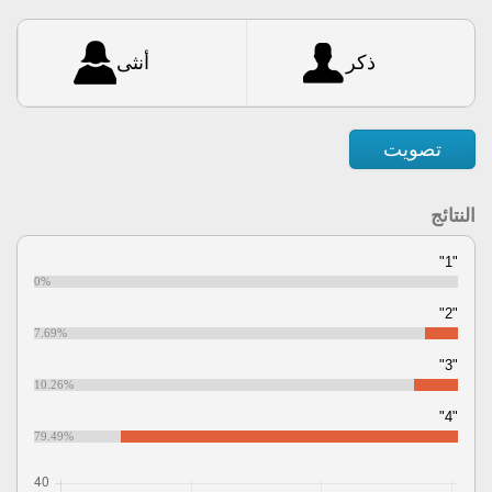
ذكر
أنثى
تصويت
النتائج
"1"
0%
"2"
7.69%
"3"
10.26%
"4"
79.49%