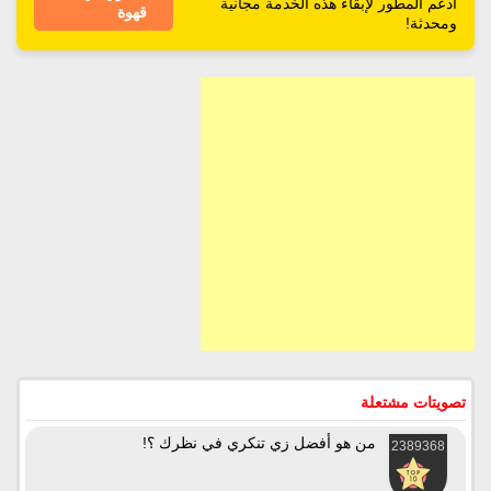
ادعم المطور لإبقاء هذه الخدمة مجانية
قهوة
ومحدثة!
تصويتات مشتعلة
من هو أفضل زي تنكري في نظرك ؟!
2389368