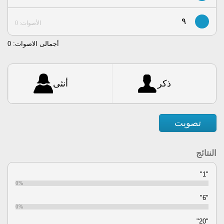
٩
الأصوات: 0
أجمالى الاصوات:
0
ذكر
أنثى
تصويت
النتائج
"1"
0%
"6"
0%
"20"