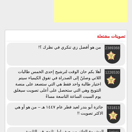
تصويتات مشتعلة
من هو أفضل زي تنكري في نظرك ؟!
2389368
أهلا بكم حان الوقت لترشيح إحدى الخمس طالبات
1226530
اللاتي وصلنّ إلى الصدراة في تفوق الكيمياء سيتم
اختيار طالبة واحد فقط هي التي ستصعد على منصة
التتويج وهي التي ستحصل على أعلى تصويت سيغلق
يوم السبت الساعة التاسعة مساءً
جائزة أبو بندر لعيد فطر عام ١٤٤٧ هـ – من هو أو هي
531813
الاكثر تصويت !!
المشروع الفائز من صف اول ثانوي في الثانوية