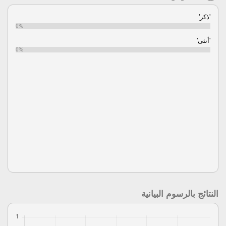
'ذكر'
0%
'أنثى'
0%
النتائج بالرسوم البيانية