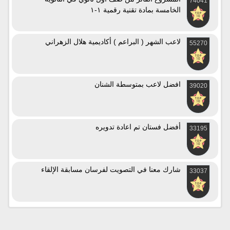
74041
الخامسة بمادة تقنية رقمية ١-١
لاعب الشهر ( البراعم ) أكاديمية هلال الزهراني
55270
افضل لاعب بمتوسطة الشنان
39020
أفضل فستان تم اعادة تدويره
33195
شارك معنا في التصويت لفرسان مسابقة الإلقاء
33037