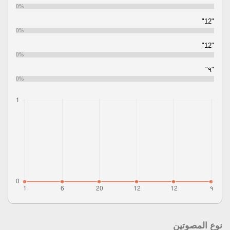
0%
"12"
0%
"12"
0%
"٩"
0%
نوع المصوتين