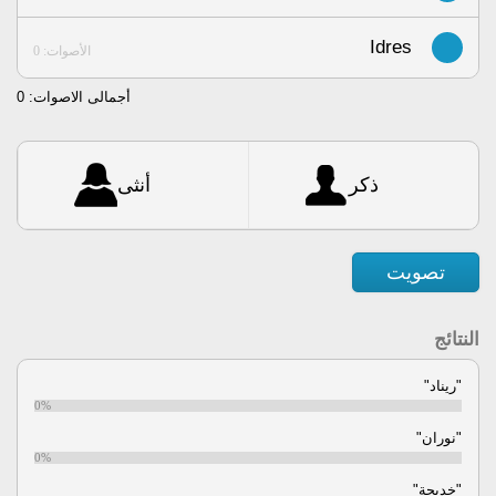
Idres
الأصوات: 0
أجمالى الاصوات:
0
ذكر
أنثى
تصويت
النتائج
"ريناد"
0%
"نوران"
0%
"خديجة"