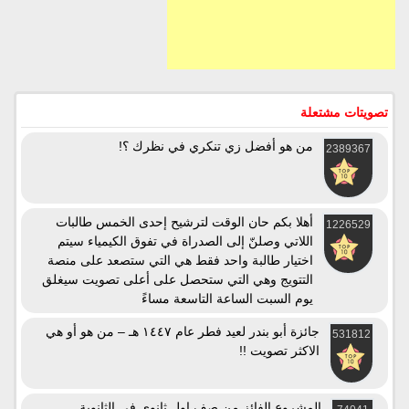
تصويتات مشتعلة
من هو أفضل زي تنكري في نظرك ؟!
2389367
أهلا بكم حان الوقت لترشيح إحدى الخمس طالبات
1226529
اللاتي وصلنّ إلى الصدراة في تفوق الكيمياء سيتم
اختيار طالبة واحد فقط هي التي ستصعد على منصة
التتويج وهي التي ستحصل على أعلى تصويت سيغلق
يوم السبت الساعة التاسعة مساءً
جائزة أبو بندر لعيد فطر عام ١٤٤٧ هـ – من هو أو هي
531812
الاكثر تصويت !!
المشروع الفائز من صف اول ثانوي في الثانوية