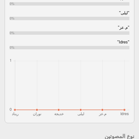
0%
"ليلى"
0%
"م.عز"
0%
"Idres"
0%
نوع المصوتين