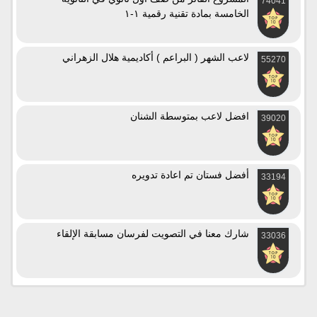
74041
الخامسة بمادة تقنية رقمية ١-١
لاعب الشهر ( البراعم ) أكاديمية هلال الزهراني
55270
افضل لاعب بمتوسطة الشنان
39020
أفضل فستان تم اعادة تدويره
33194
شارك معنا في التصويت لفرسان مسابقة الإلقاء
33036