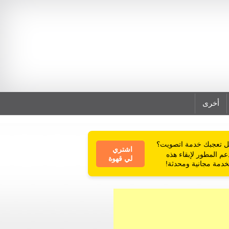
أخرى
 تعجبك خدمة اتصويت؟
اشتري
عم المطور لإبقاء هذه
لي قهوة
خدمة مجانية ومحدثة!