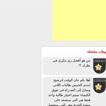
يتات مشتعلة
من هو أفضل زي تنكري في
2389367
نظرك ؟!
أهلا بكم حان الوقت لترشيح
1226529
إحدى الخمس طالبات اللاتي
وصلنّ إلى الصدراة في تفوق
الكيمياء سيتم اختيار طالبة واحد
فقط هي التي ستصعد على
منصة التتويج وهي التي ستحصل