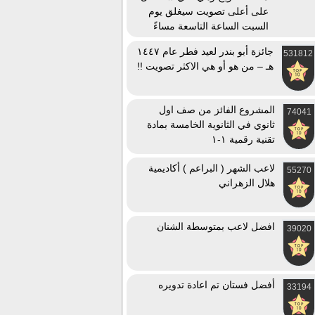
على أعلى تصويت سيغلق يوم
السبت الساعة التاسعة مساءً
جائزة أبو بندر لعيد فطر عام ١٤٤٧
531812
هـ – من هو أو هي الاكثر تصويت !!
المشروع الفائز من صف اول
74041
ثانوي في الثانوية الخامسة بمادة
تقنية رقمية ١-١
لاعب الشهر ( البراعم ) أكاديمية
55270
هلال الزهراني
افضل لاعب بمتوسطة الشنان
39020
أفضل فستان تم اعادة تدويره
33194