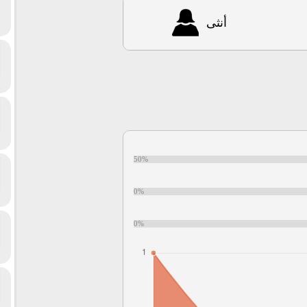
أنثى
50%
0%
0%