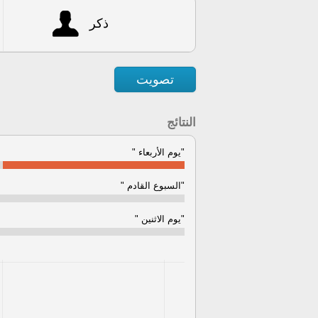
ذكر
تصويت
النتائج
"يوم الأربعاء "
"السبوع القادم "
"يوم الاثنين "