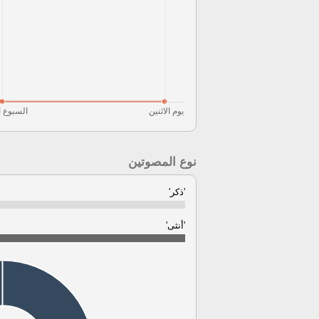
نوع المصوتين
'ذكر'
'أنثى'