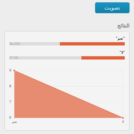
تصويت
النتائج
"نعم"
56.25%
"لا"
37.5%