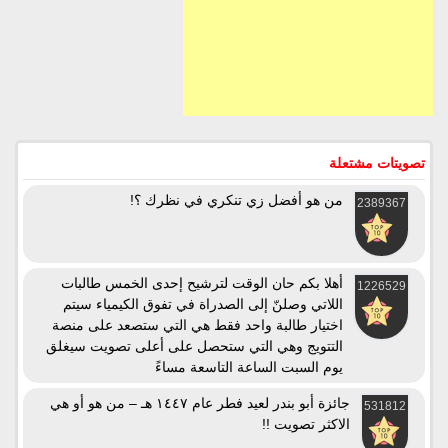
تصويتات مشتعلة
من هو أفضل زي تنكري في نظرك ؟!
2389367
أهلا بكم حان الوقت لترشيح إحدى الخمس طالبات
1226529
اللاتي وصلنّ إلى الصدراة في تفوق الكيمياء سيتم
اختيار طالبة واحد فقط هي التي ستصعد على منصة
التتويج وهي التي ستحصل على أعلى تصويت سيغلق
يوم السبت الساعة التاسعة مساءً
جائزة أبو بندر لعيد فطر عام ١٤٤٧ هـ – من هو أو هي
531812
الاكثر تصويت !!