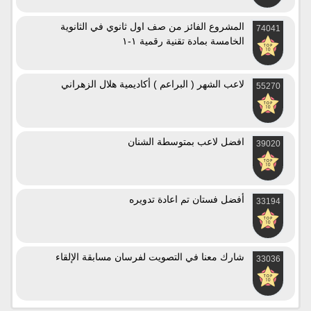
المشروع الفائز من صف اول ثانوي في الثانوية
74041
الخامسة بمادة تقنية رقمية ١-١
لاعب الشهر ( البراعم ) أكاديمية هلال الزهراني
55270
افضل لاعب بمتوسطة الشنان
39020
أفضل فستان تم اعادة تدويره
33194
شارك معنا في التصويت لفرسان مسابقة الإلقاء
33036