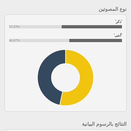
نوع المصوتين
'ذكر'
53.33%
'أنثى'
46.67%
النتائج بالرسوم البيانية