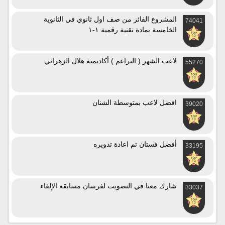
المشروع الفائز من صف اول ثانوي في الثانوية
74041
الخامسة بمادة تقنية رقمية ١-١
لاعب الشهر ( البراعم ) أكاديمية هلال الزهراني
55270
افضل لاعب بمتوسطة الشنان
39020
أفضل فستان تم اعادة تدويره
33195
شارك معنا في التصويت لفرسان مسابقة الإلقاء
33037