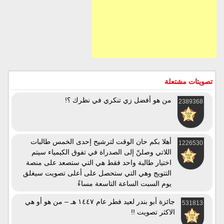
تصويتات مشتعلة
من هو أفضل زي تنكري في نظرك ؟!
2389368
أهلا بكم حان الوقت لترشيح إحدى الخمس طالبات
1226530
اللاتي وصلنّ إلى الصدراة في تفوق الكيمياء سيتم
اختيار طالبة واحد فقط هي التي ستصعد على منصة
التتويج وهي التي ستحصل على أعلى تصويت سيغلق
يوم السبت الساعة التاسعة مساءً
جائزة أبو بندر لعيد فطر عام ١٤٤٧ هـ – من هو أو هي
531813
الاكثر تصويت !!