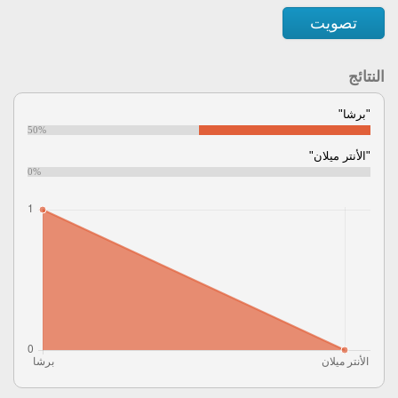
تصويت
النتائج
"برشا"
50%
"الأنتر ميلان"
0%