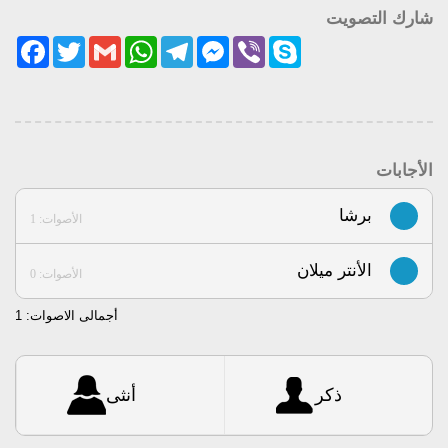
شارك التصويت
acebook
Twitter
Gmail
WhatsApp
Telegram
Messenger
Viber
Skype
الأجابات
برشا
الأصوات: 1
الأنتر ميلان
الأصوات: 0
أجمالى الاصوات:
1
ذكر
أنثى