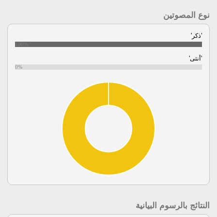
نوع المصوتين
'ذكر'
100%
'أنثى'
0%
النتائج بالرسوم البيانية