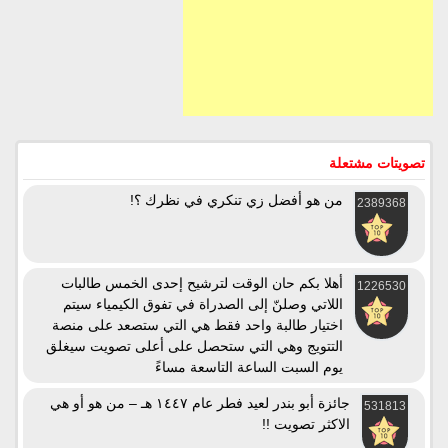
تصويتات مشتعلة
من هو أفضل زي تنكري في نظرك ؟!
2389368
أهلا بكم حان الوقت لترشيح إحدى الخمس طالبات
1226530
اللاتي وصلنّ إلى الصدراة في تفوق الكيمياء سيتم
اختيار طالبة واحد فقط هي التي ستصعد على منصة
التتويج وهي التي ستحصل على أعلى تصويت سيغلق
يوم السبت الساعة التاسعة مساءً
جائزة أبو بندر لعيد فطر عام ١٤٤٧ هـ – من هو أو هي
531813
الاكثر تصويت !!