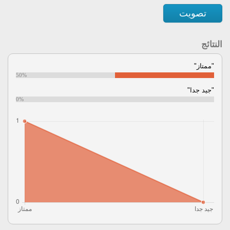
تصويت
النتائج
"ممتاز"
50%
"جيد جدا"
0%