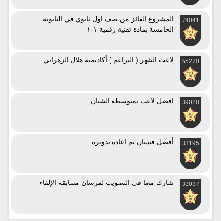
المشروع الفائز من صف اول ثانوي في الثانوية
74041
الخامسة بمادة تقنية رقمية ١-١
لاعب الشهر ( البراعم ) أكاديمية هلال الزهراني
55270
افضل لاعب بمتوسطة الشنان
39020
أفضل فستان تم اعادة تدويره
33195
شارك معنا في التصويت لفرسان مسابقة الإلقاء
33037