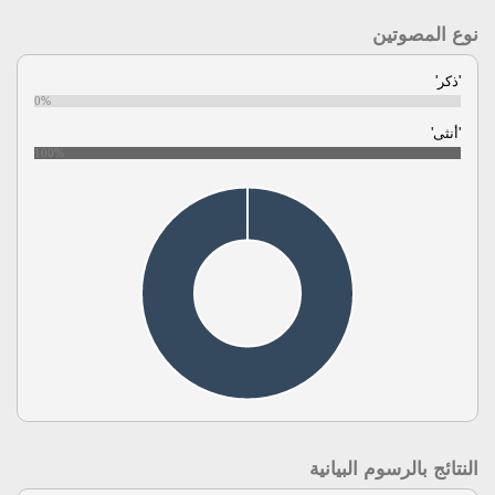
نوع المصوتين
'ذكر'
0%
'أنثى'
100%
النتائج بالرسوم البيانية