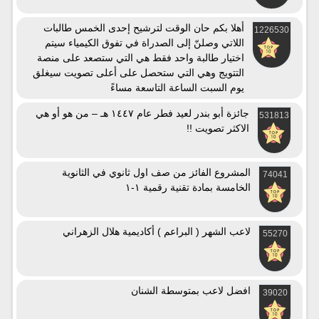
أهلا بكم حان الوقت لترشيح إحدى الخمس طالبات
1226530
اللاتي وصلنّ إلى الصدراة في تفوق الكيمياء سيتم
اختيار طالبة واحد فقط هي التي ستصعد على منصة
التتويج وهي التي ستحصل على أعلى تصويت سيغلق
يوم السبت الساعة التاسعة مساءً
جائزة أبو بندر لعيد فطر عام ١٤٤٧ هـ – من هو أو هي
531813
الاكثر تصويت !!
المشروع الفائز من صف اول ثانوي في الثانوية
74041
الخامسة بمادة تقنية رقمية ١-١
لاعب الشهر ( البراعم ) أكاديمية هلال الزهراني
55270
افضل لاعب بمتوسطة الشنان
39020