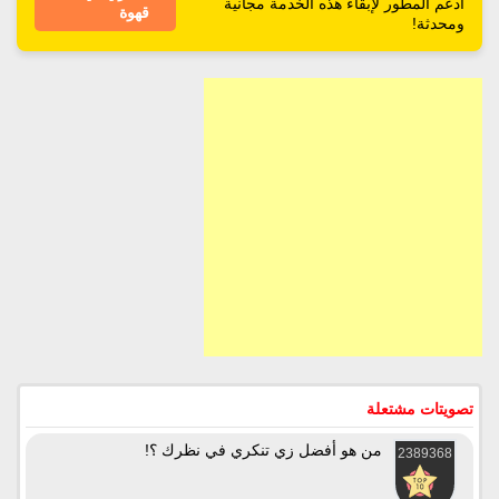
ادعم المطور لإبقاء هذه الخدمة مجانية
قهوة
ومحدثة!
تصويتات مشتعلة
من هو أفضل زي تنكري في نظرك ؟!
2389368