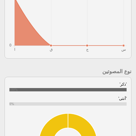
نوع المصوتين
'ذكر'
100%
'أنثى'
0%