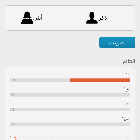
ذكر
أنثى
تصويت
النتائج
"ا"
50%
"ق"
0%
"ج"
0%
"س"
0%