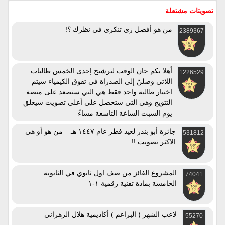
تصويتات مشتعلة
من هو أفضل زي تنكري في نظرك ؟!
2389367
أهلا بكم حان الوقت لترشيح إحدى الخمس طالبات
1226529
اللاتي وصلنّ إلى الصدراة في تفوق الكيمياء سيتم
اختيار طالبة واحد فقط هي التي ستصعد على منصة
التتويج وهي التي ستحصل على أعلى تصويت سيغلق
يوم السبت الساعة التاسعة مساءً
جائزة أبو بندر لعيد فطر عام ١٤٤٧ هـ – من هو أو هي
531812
الاكثر تصويت !!
المشروع الفائز من صف اول ثانوي في الثانوية
74041
الخامسة بمادة تقنية رقمية ١-١
لاعب الشهر ( البراعم ) أكاديمية هلال الزهراني
55270