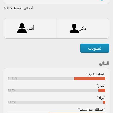
أجمالى الاصوات:
480
ذكر
أنثى
تصويت
النتائج
"اسامه عارف"
31.81%
"معتز"
7.07%
"براء"
2.08%
"عبدالله عبدالمنعم"